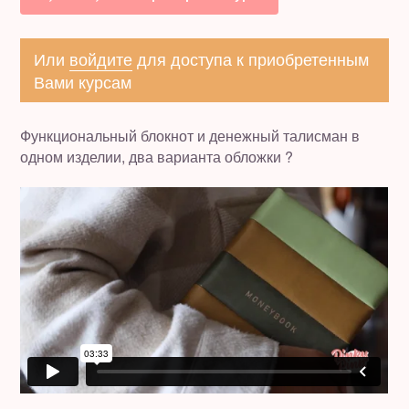
Полезное бесплатно
Или
войдите
для доступа к приобретенным
Для магазинов
Вами курсам
Порция вдохновения
Функциональный блокнот и денежный талисман в
одном изделии, два варианта обложки ?
Отзывы