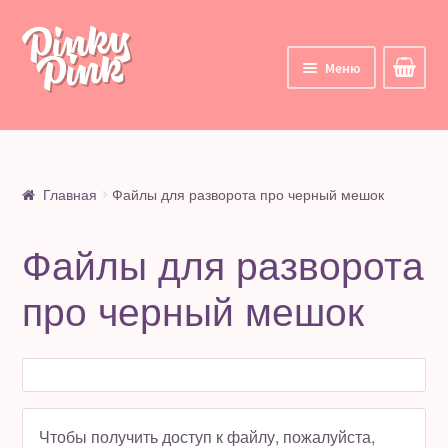
Перейти
Перейти
к
к
Меню
навигации
содержимому
Главная
Корзина
Главная
Файлы для разворота про черный мешок
Курсы
Файлы для разворота
Все курсы
про черный мешок
Мои курсы
Личный кабинет
Цифровые товары
Чтобы получить доступ к файлу, пожалуйста,