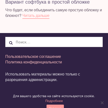
Вариант софтбука в простой обложке
Что будет, если объединить самую простую обложку и
блокнот?
Читать дальше
Найти:
Пользовательское соглашение
Политика конфиденциальности
Использовать материалы можно только с
разрешения администрации.
© Авторские права защищены. Pinky Pink.
Для вашего удобства на сайте используются cookie.
store@pinkypink.ru
Подробнее