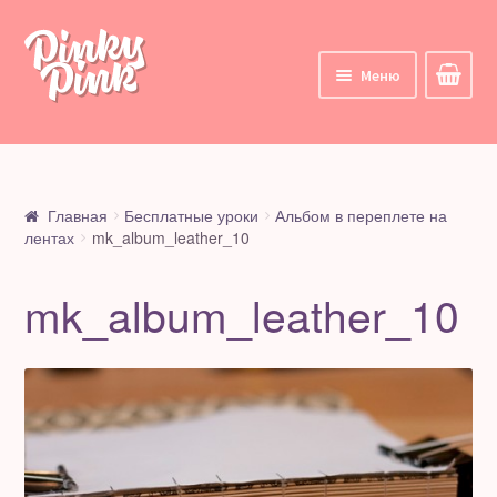
Перейти
Перейти
к
к
Меню
навигации
содержимому
Главная
Корзина
Главная
Бесплатные уроки
Альбом в переплете на
лентах
mk_album_leather_10
Курсы
mk_album_leather_10
Все курсы
Мои курсы
Личный кабинет
Цифровые товары