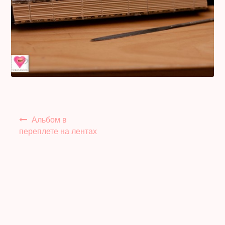
Полезное бесплатно
Для магазинов
Порция вдохновения
Отзывы
Навигация
Альбом в
по
переплете на лентах
записям