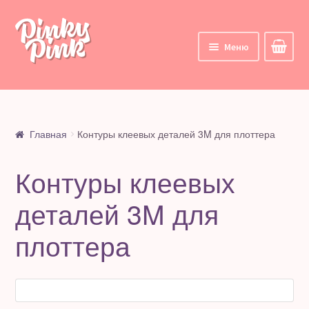
Перейти
Перейти
к
к
Меню
навигации
содержимому
Главная
Корзина
Главная
Контуры клеевых деталей 3M для плоттера
Курсы
Контуры клеевых
Все курсы
деталей 3M для
Мои курсы
плоттера
Личный кабинет
Цифровые товары