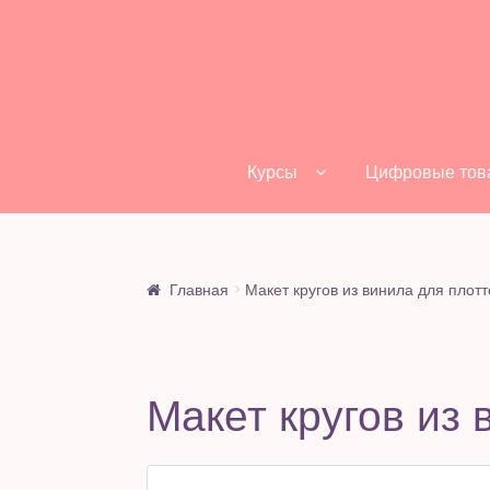
Перейти
Перейти
к
к
навигации
содержимому
Курсы
Цифровые тов
Главная
Макет кругов из винила для плот
Макет кругов из