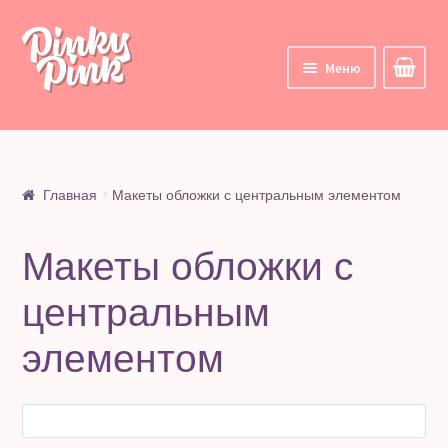
Перейти
Перейти
к
к
Меню
навигации
содержимому
Главная
Корзина
Главная
Макеты обложки с центральным элементом
Курсы
Макеты обложки с
Все курсы
центральным
Мои курсы
элементом
Личный кабинет
Цифровые товары