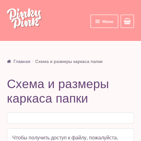
Перейти
Перейти
к
к
Меню
навигации
содержимому
Главная
Корзина
Главная
Схема и размеры каркаса папки
Курсы
Схема и размеры
Все курсы
каркаса папки
Мои курсы
Личный кабинет
Цифровые товары
Чтобы получить доступ к файлу, пожалуйста,