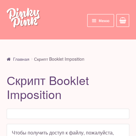
Перейти
Перейти
к
к
Меню
навигации
содержимому
Главная
Корзина
Главная
Скрипт Booklet Imposition
Курсы
Скрипт Booklet
Все курсы
Imposition
Мои курсы
Личный кабинет
Цифровые товары
Чтобы получить доступ к файлу, пожалуйста,