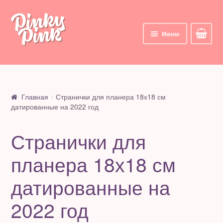
Перейти
Перейти
к
к
Меню
навигации
содержимому
Главная
Корзина
Главная
Странички для планера 18х18 см
датированные на 2022 год
Курсы
Странички для
Все курсы
планера 18х18 см
Мои курсы
датированные на
Личный кабинет
2022 год
Цифровые товары