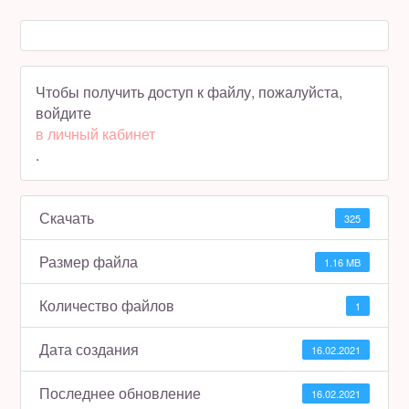
Полезное бесплатно
Для магазинов
Чтобы получить доступ к файлу, пожалуйста,
войдите
Порция вдохновения
в личный кабинет
.
Отзывы
Скачать
325
Размер файла
1.16 MB
Количество файлов
1
Дата создания
16.02.2021
Последнее обновление
16.02.2021