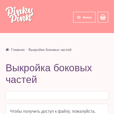
Перейти
Перейти
к
к
Меню
навигации
содержимому
Главная
Корзина
Главная
Выкройка боковых частей
Курсы
Выкройка боковых
Все курсы
частей
Мои курсы
Личный кабинет
Цифровые товары
Чтобы получить доступ к файлу, пожалуйста,