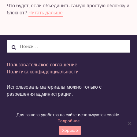
Что будет, если объединить самую простую обложку и
блокнот?
Читать дальше
Найти:
Пользовательское соглашение
Политика конфиденциальности
Использовать материалы можно только с
разрешения администрации.
© Авторские права защищены. Pinky Pink.
Для вашего удобства на сайте используются cookie.
store@pinkypink.ru
Подробнее
Хорошо