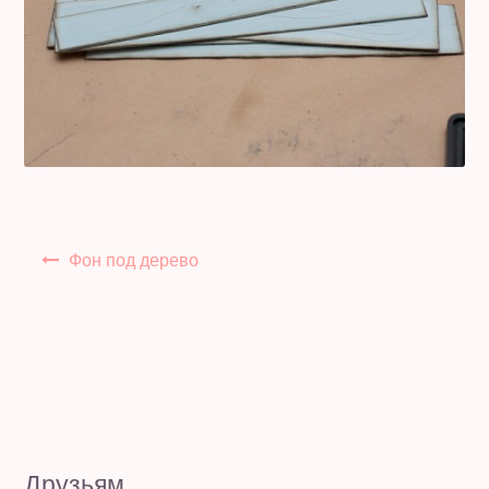
Полезное бесплатно
Для магазинов
Порция вдохновения
Отзывы
Навигация
Фон под дерево
по
записям
Друзьям