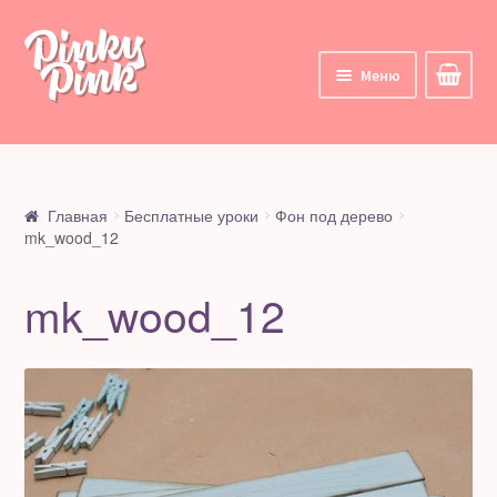
Перейти
Перейти
к
к
Меню
навигации
содержимому
Главная
Корзина
Главная
Бесплатные уроки
Фон под дерево
mk_wood_12
Курсы
mk_wood_12
Все курсы
Мои курсы
Личный кабинет
Цифровые товары