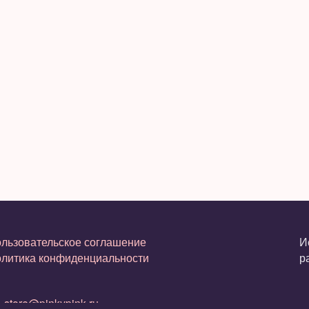
льзовательское соглашение
И
литика конфиденциальности
р
.
store@pinkypink.ru