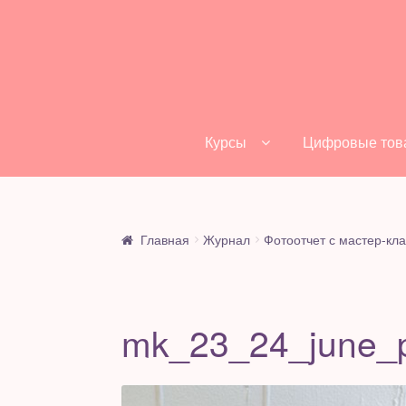
Перейти
Перейти
к
к
навигации
содержимому
Курсы
Цифровые тов
Главная
Журнал
Фотоотчет с мастер-кла
mk_23_24_june_