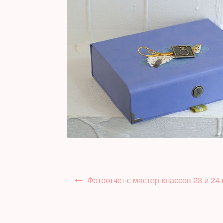
Навигация
Фотоотчет с мастер-классов 23 и 24
по
записям