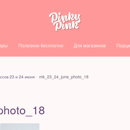
ары
Полезное бесплатно
Для магазинов
Порци
ссов 23 и 24 июня
mk_23_24_june_photo_18
photo_18