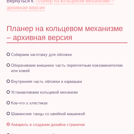
Вернуться к:
Планер на кольцевом механизме –
архивная версия
Полезное бесплатно
Планер на кольцевом механизме
Для магазинов
– архивная версия
Порция вдохновения
Собираем заготовку для обложки
Отзывы
Оборачиваем внешнюю часть переплетным кожзаменителем
или кожей
Внутренняя часть обложки и кармашки
Устанавливаем кольцевой механизм
Кое-что о хлястиках
Шаманские танцы со швейной машинкой
Акварель в создании дизайна страничек