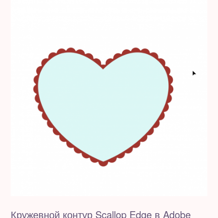
Кружевной контур Scallop Edge в Adobe