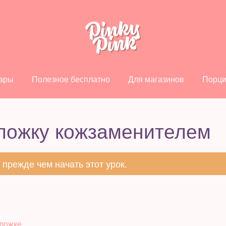
ары
Полезное бесплатно
Для магазинов
Порци
ложку кожзаменителем
, прежде чем начать этот урок.
бложке