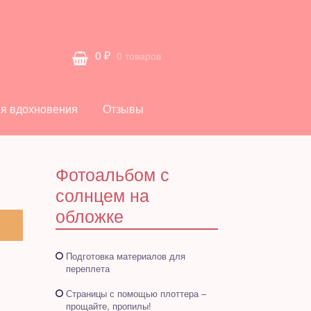
0
₽
0 товаров
я вдохновения
Отзывы
Фотоальбом с
солнцем на
обложке
Подготовка материалов для
переплета
Страницы с помощью плоттера –
прощайте, пропилы!