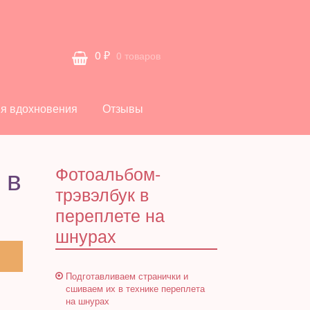
0
₽
0 товаров
я вдохновения
Отзывы
 в
Фотоальбом-
трэвэлбук в
переплете на
шнурах
Подготавливаем странички и
сшиваем их в технике переплета
на шнурах