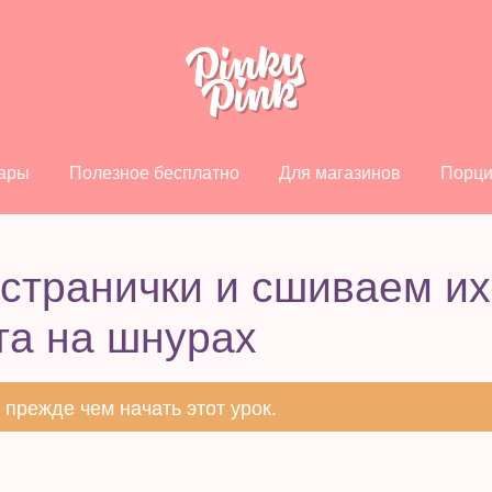
ары
Полезное бесплатно
Для магазинов
Порци
странички и сшиваем их
та на шнурах
, прежде чем начать этот урок.