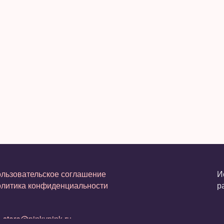
льзовательское соглашение
И
литика конфиденциальности
р
.
store@pinkypink.ru