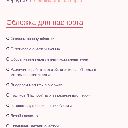
Вернуться к:
Обложка для паспорта
Полезное бесплатно
Обложка для паспорта
Для магазинов
Создаем основу обложки
Порция вдохновения
Обтягиваем обложки тканью
Отзывы
Оборачиваем переплетным кожзаменителем
Различия в работе с кожей, окошко на обложке и
металлические уголки
Внедряем магниты в обложку
Надпись "Паспорт" для вырезания плоттером
Готовим внутренние части обложки
Дизайн обложек
Склеиваем детали обложки