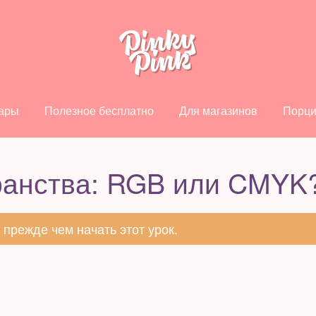
ары
Полезное бесплатно
Для магазинов
Порци
ранства: RGB или CMYK
, прежде чем начать этот урок.