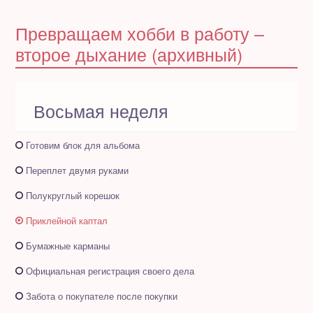
Полезное бесплатно
Превращаем хобби в работу –
второе дыхание (архивный)
Для магазинов
Порция вдохновения
Восьмая неделя
Отзывы
Готовим блок для альбома
Переплет двумя руками
Полукруглый корешок
Приклейной каптал
Бумажные карманы
Официальная регистрация своего дела
Забота о покупателе после покупки